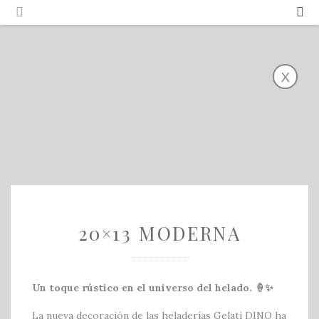
Português
Español
X
20×13 MODERNA
Un toque rústico en el universo del helado. 🍦✨
La nueva decoración de las heladerías Gelati DINO ha