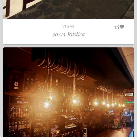
18
🧡
VIGAS
20×13 Rustica