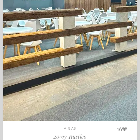
16
🧡
VIGAS
20×13 Rustico