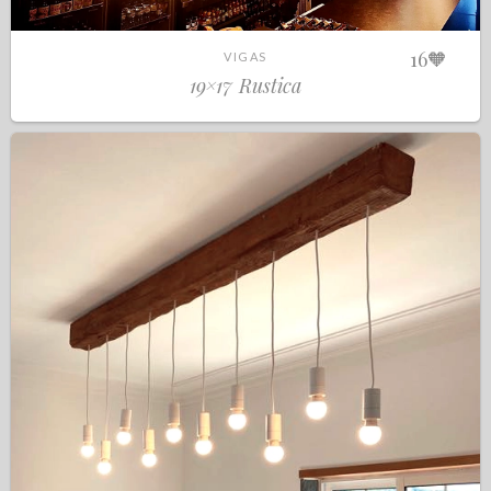
16
🧡
VIGAS
19×17 Rustica