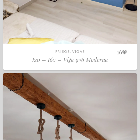
16
🧡
FRISOS, VIGAS
I20 – I60 – Viga 9×6 Moderna