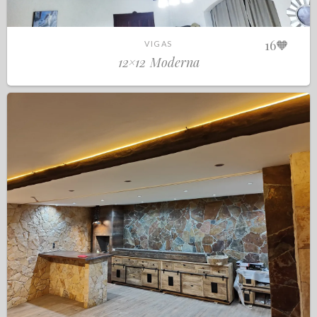
16
🧡
VIGAS
12×12 Moderna