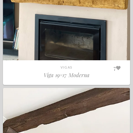
7
🧡
VIGAS
Viga 19×17 Moderna