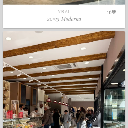
16
🧡
VIGAS
20×13 Moderna