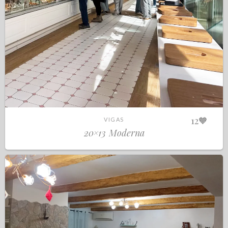
12
🧡
VIGAS
20×13 Moderna