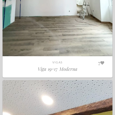
7
🧡
VIGAS
Viga 19×17 Moderna