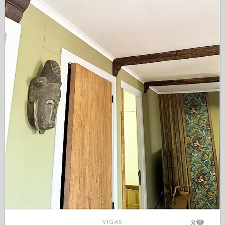
8
🧡
VIGAS