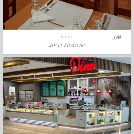
16
🧡
VIGAS
20×13 Moderna