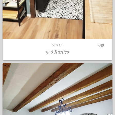
7
🧡
VIGAS
9×6 Rustico