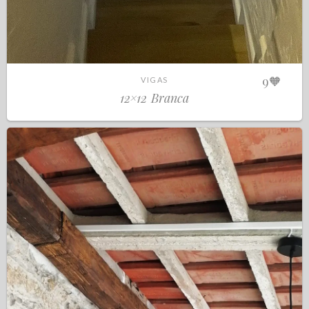
9
🧡
VIGAS
12×12 Branca