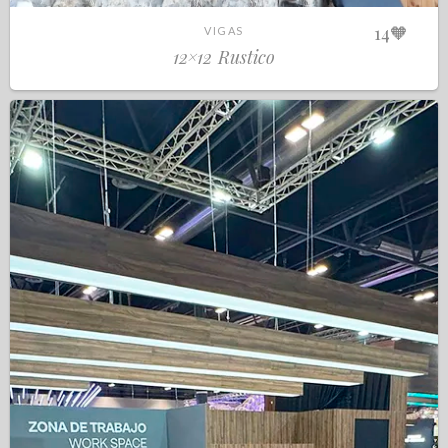
14
🧡
VIGAS
12×12 Rustico